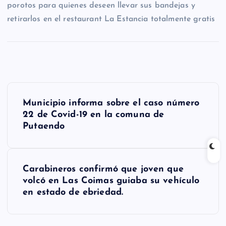
porotos para quienes deseen llevar sus bandejas y
retirarlos en el restaurant La Estancia totalmente gratis
N
Municipio informa sobre el caso número
a
22 de Covid-19 en la comuna de
Putaendo
v
e
g
Carabineros confirmó que joven que
volcó en Las Coimas guiaba su vehículo
a
en estado de ebriedad.
c