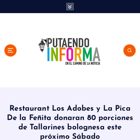
S
k
i
p
t
o
c
o
n
t
e
n
En el Camino de la Noticia
t
Restaurant Los Adobes y La Pica
De la Feñita donaran 80 porciones
de Tallarines bolognesa este
próximo Sábado