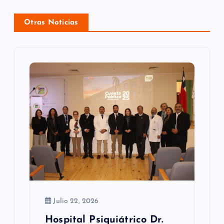
i
ó
Otras Noticias
n
d
e
e
n
t
r
a
Julio 22, 2026
d
Hospital Psiquiátrico Dr.