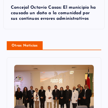
g
Concejal Octavio Casas: El municipio ha
a
causado un daño a la comunidad por
sus continuos errores administrativos
c
i
ó
Otras Noticias
n
d
e
e
n
t