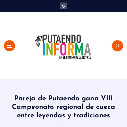
S
k
i
p
t
o
c
o
n
t
e
n
En el Camino de la Noticia
t
Pareja de Putaendo gana VIII
Campeonato regional de cueca
entre leyendas y tradiciones