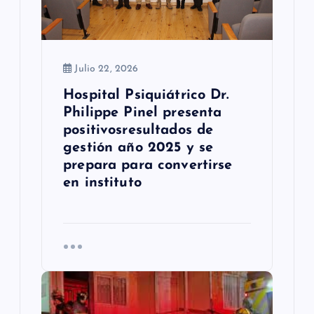
r
a
d
Julio 22, 2026
a
Hospital Psiquiátrico Dr.
s
Philippe Pinel presenta
positivosresultados de
gestión año 2025 y se
prepara para convertirse
en instituto