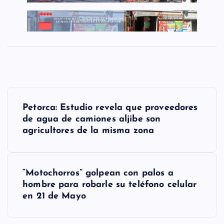
N
Petorca: Estudio revela que proveedores
a
de agua de camiones aljibe son
agricultores de la misma zona
v
e
g
“Motochorros” golpean con palos a
hombre para robarle su teléfono celular
a
en 21 de Mayo
c