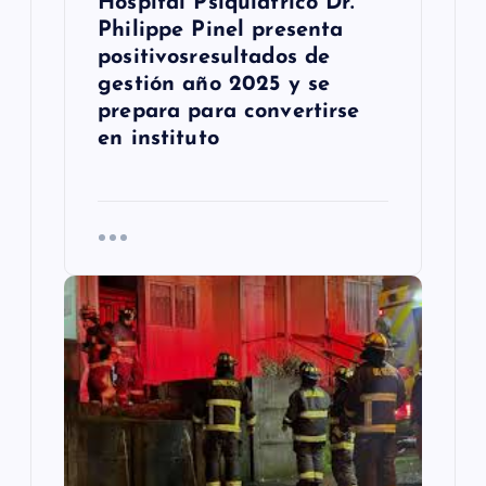
Hospital Psiquiátrico Dr.
a
Philippe Pinel presenta
s
positivosresultados de
gestión año 2025 y se
prepara para convertirse
en instituto