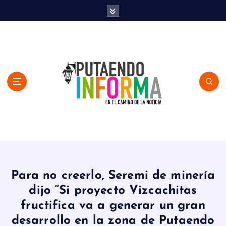
S
k
i
p
t
o
c
o
n
t
e
n
En el Camino de la Noticia
t
Para no creerlo, Seremi de minería
dijo “Si proyecto Vizcachitas
fructifica va a generar un gran
desarrollo en la zona de Putaendo