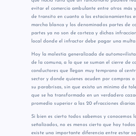
que hacia falta que un funcionario pudiese real
evitar el comercio ambulante entre otros más 
de transito en cuanto a los estacionamientos 
marcha blanca y los denominados partes de cor
partes ya no son de corteza y dichas infraccio
local donde el infractor debe pagar una multa
Hoy la molestia generalizada de automovilista
de la comuna, a lo que se suman el cierre de c
conductores que llegan muy temprano al centro
sector y donde quienes acuden por compras o 
su parabrisas, sin que exista un mínimo de tole
que se ha transformado en un verdadero caza
promedio superior a las 20 efracciones diarias
Si bien es cierto todos sabemos y conocemos la
señalizados, no es menos cierto que hoy todo
existe una importante diferencia entre estar so