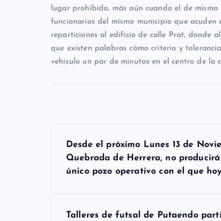
lugar prohibido, más aún cuando el de mismo i
funcionarios del mismo municipio que acuden e
reparticiones al edificio de calle Prat, donde a
que existen palabras cómo criterio y toleranci
vehículo un par de minutos en el centro de la 
N
Desde el próximo Lunes 13 de Novi
a
Quebrada de Herrera, no producirá 
v
único pozo operativo con el que ho
e
g
Talleres de futsal de Putaendo part