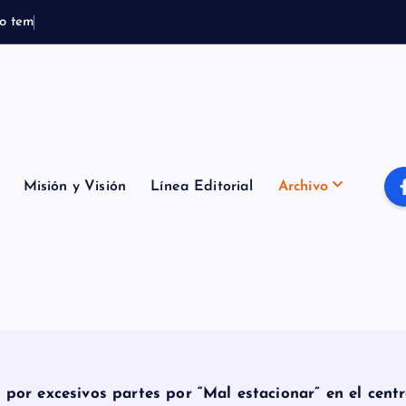
o
t
e
m
p
o
r
a
l
B
o
Misión y Visión
Línea Editorial
Archivo
 por excesivos partes por “Mal estacionar” en el cent