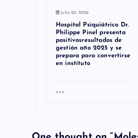
a
Julio 22, 2026
d
Hospital Psiquiátrico Dr.
a
Philippe Pinel presenta
s
positivosresultados de
gestión año 2025 y se
prepara para convertirse
en instituto
One thought on “
Mole