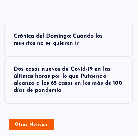
N
Crónica del Domingo: Cuando los
a
muertos no se quieren ir
v
e
Dos casos nuevos de Covid-19 en las
g
últimas horas por lo que Putaendo
alcanza a los 65 casos en los más de 100
a
días de pandemia
c
i
ó
Otras Noticias