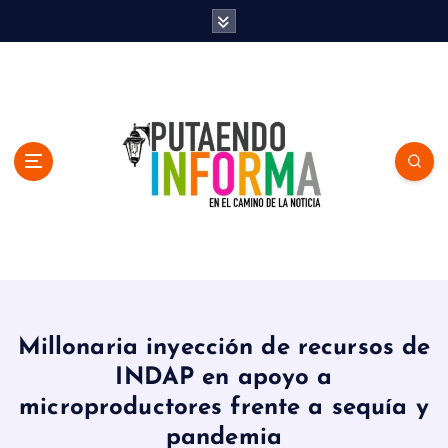
S
k
i
p
t
o
c
o
n
t
e
n
En el Camino de la Noticia
t
Millonaria inyección de recursos de
INDAP en apoyo a
microproductores frente a sequía y
pandemia