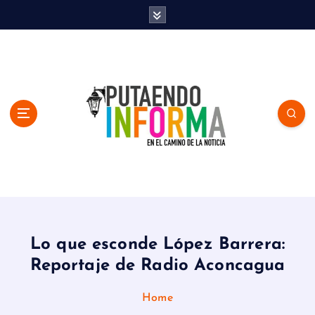
S
k
i
p
t
o
c
o
n
t
e
n
En el Camino de la Noticia
t
Lo que esconde López Barrera:
Reportaje de Radio Aconcagua
Home