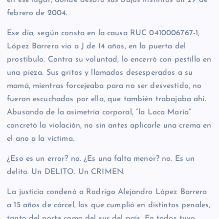
febrero de 2004.
Ese día, según consta en la causa RUC 0410006767-1,
López Barrera vio a J de 14 años, en la puerta del
prostíbulo. Contra su voluntad, lo encerró con pestillo en
una pieza. Sus gritos y llamados desesperados a su
mamá, mientras forcejeaba para no ser desvestido, no
fueron escuchados por ella, que también trabajaba ahí.
Abusando de la asimetría corporal, “la Loca María”
concretó la violación, no sin antes aplicarle una crema en
el ano a la víctima.
¿Eso es un error? no. ¿Es una falta menor? no. Es un
delito. Un DELITO. Un CRIMEN.
La justicia condenó a Rodrigo Alejandro López Barrera
a 15 años de cárcel, los que cumplió en distintos penales,
tanto del norte como del sur del país. En todos tuvo