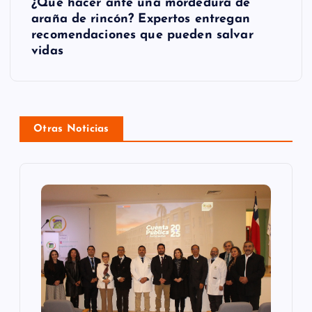
¿Qué hacer ante una mordedura de
a
araña de rincón? Expertos entregan
recomendaciones que pueden salvar
c
vidas
i
ó
n
Otras Noticias
d
e
e
n
t
r