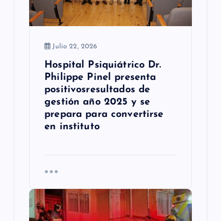
a
d
a
Julio 22, 2026
Hospital Psiquiátrico Dr.
s
Philippe Pinel presenta
positivosresultados de
gestión año 2025 y se
prepara para convertirse
en instituto