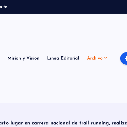
o
t
e
m
p
o
r
a
l
B
Misión y Visión
Línea Editorial
Archivo
rto lugar en carrera nacional de trail running, reali