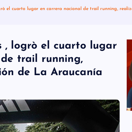
ò el cuarto lugar en carrera nacional de trail running, real
 logrò el cuarto lugar
de trail running,
gión de La Araucanía