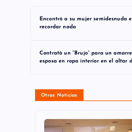
N
Encontró a su mujer semidesnuda en
a
recordar nada
v
e
Contratò un “Brujo” para un amarre
g
esposa en ropa interior en el altar
a
c
i
Otras Noticias
ó
n
d