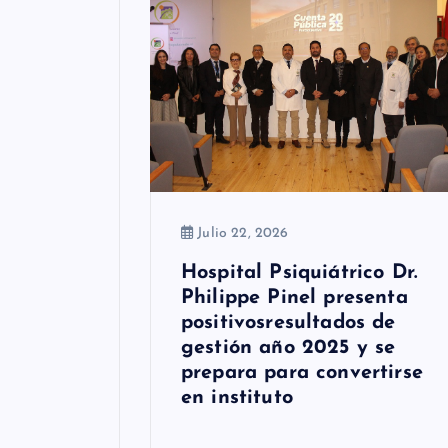
e
e
n
t
r
a
Julio 22, 2026
d
Hospital Psiquiátrico Dr.
Philippe Pinel presenta
a
positivosresultados de
s
gestión año 2025 y se
prepara para convertirse
en instituto