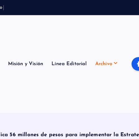
o
t
e
m
p
o
r
a
l
Misión y Visión
Línea Editorial
Archivo
ica 56 millones de pesos para implementar la Estrate