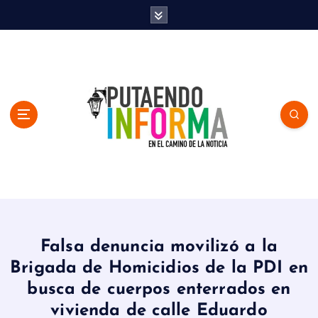
S
k
i
p
t
o
c
o
n
t
e
n
En el Camino de la Noticia
t
Falsa denuncia movilizó a la
Brigada de Homicidios de la PDI en
busca de cuerpos enterrados en
vivienda de calle Eduardo