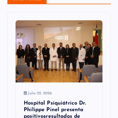
ó
n
d
e
e
n
t
r
a
Julio 22, 2026
d
Hospital Psiquiátrico Dr.
a
Philippe Pinel presenta
s
positivosresultados de