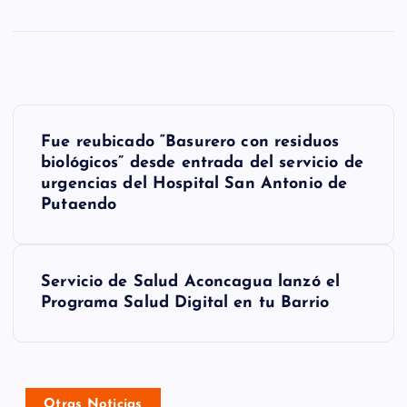
N
Fue reubicado “Basurero con residuos
a
biológicos” desde entrada del servicio de
urgencias del Hospital San Antonio de
v
Putaendo
e
g
Servicio de Salud Aconcagua lanzó el
a
Programa Salud Digital en tu Barrio
c
i
Otras Noticias