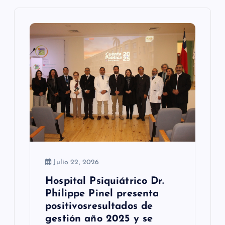
d
e
e
n
t
r
a
d
a
Julio 22, 2026
Hospital Psiquiátrico Dr.
s
Philippe Pinel presenta
positivosresultados de
gestión año 2025 y se