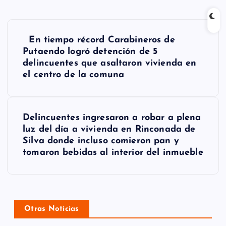
N
En tiempo récord Carabineros de
a
Putaendo logró detención de 5
delincuentes que asaltaron vivienda en
v
el centro de la comuna
e
g
Delincuentes ingresaron a robar a plena
a
luz del día a vivienda en Rinconada de
Silva donde incluso comieron pan y
c
tomaron bebidas al interior del inmueble
i
ó
n
Otras Noticias