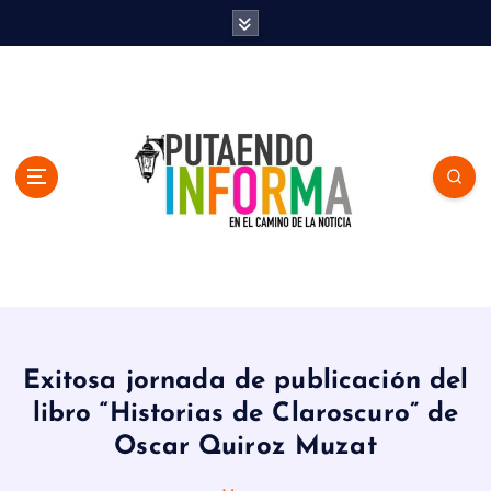
S
k
i
p
t
o
c
o
n
t
e
n
En el Camino de la Noticia
t
Exitosa jornada de publicación del
libro “Historias de Claroscuro” de
Oscar Quiroz Muzat