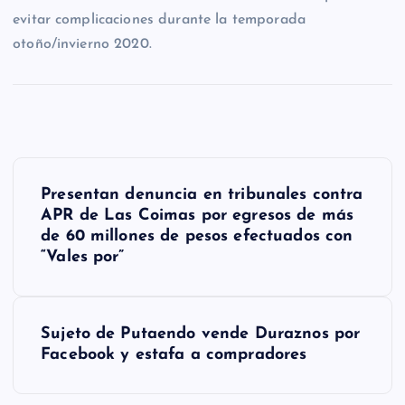
evitar complicaciones durante la temporada
otoño/invierno 2020.
N
Presentan denuncia en tribunales contra
a
APR de Las Coimas por egresos de más
de 60 millones de pesos efectuados con
v
“Vales por”
e
g
Sujeto de Putaendo vende Duraznos por
a
Facebook y estafa a compradores
c