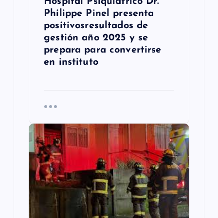
Hospital Psiquiátrico Dr.
a
Philippe Pinel presenta
s
positivosresultados de
gestión año 2025 y se
prepara para convertirse
en instituto