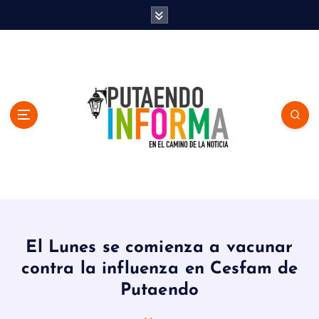
S
k
i
p
t
o
c
o
n
t
e
n
En el Camino de la Noticia
t
El Lunes se comienza a vacunar
contra la influenza en Cesfam de
Putaendo