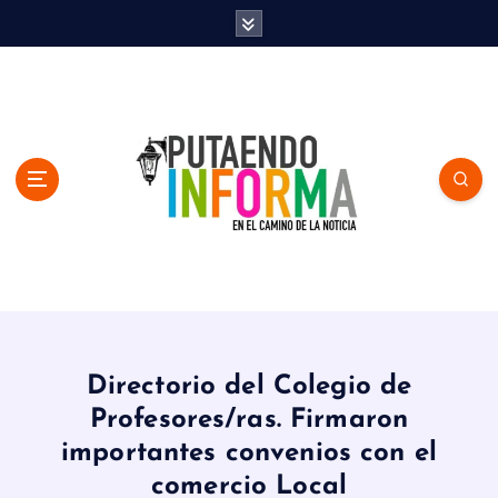
S
k
i
p
t
o
c
o
n
t
e
n
En el Camino de la Noticia
t
Directorio del Colegio de
Profesores/ras. Firmaron
importantes convenios con el
comercio Local