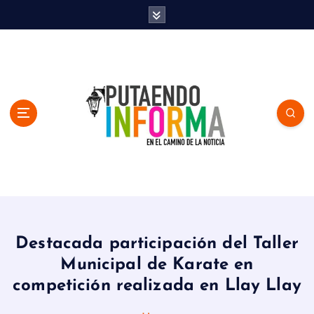
S
k
i
p
t
o
c
o
n
t
e
n
En el Camino de la Noticia
t
Destacada participación del Taller
Municipal de Karate en
competición realizada en Llay Llay