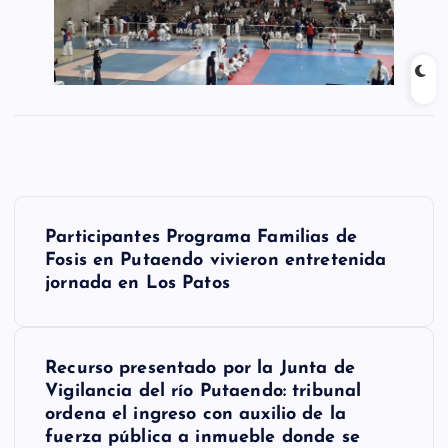
N
Participantes Programa Familias de
a
Fosis en Putaendo vivieron entretenida
jornada en Los Patos
v
e
g
Recurso presentado por la Junta de
Vigilancia del río Putaendo: tribunal
a
ordena el ingreso con auxilio de la
fuerza pública a inmueble donde se