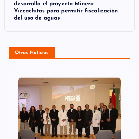
c
desarrolla el proyecto Minera
Vizcachitas para permitir fiscalización
i
del uso de aguas
ó
n
d
Otras Noticias
e
e
n
t
r
a
d