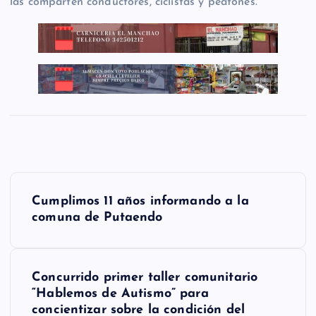
las comparten conductores, ciclistas y peatones.
N
Cumplimos 11 años informando a la
a
comuna de Putaendo
v
e
Concurrido primer taller comunitario
g
“Hablemos de Autismo” para
concientizar sobre la condición del