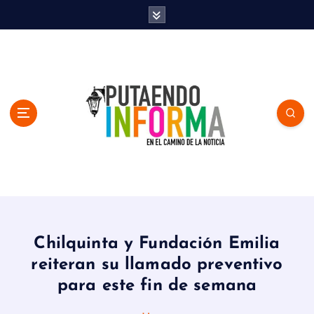
S
k
i
p
t
o
c
o
n
t
e
n
En el Camino de la Noticia
t
Chilquinta y Fundación Emilia
reiteran su llamado preventivo
para este fin de semana