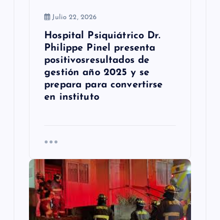
a
Julio 22, 2026
d
Hospital Psiquiátrico Dr.
a
Philippe Pinel presenta
s
positivosresultados de
gestión año 2025 y se
prepara para convertirse
en instituto