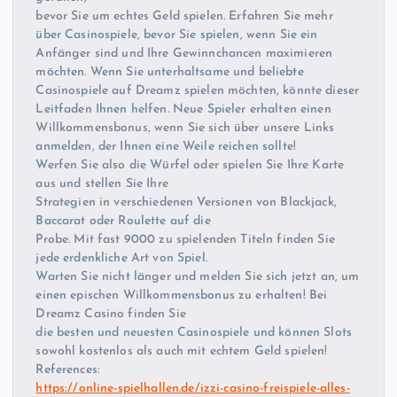
bevor Sie um echtes Geld spielen. Erfahren Sie mehr
über Casinospiele, bevor Sie spielen, wenn Sie ein
Anfänger sind und Ihre Gewinnchancen maximieren
möchten. Wenn Sie unterhaltsame und beliebte
Casinospiele auf Dreamz spielen möchten, könnte dieser
Leitfaden Ihnen helfen. Neue Spieler erhalten einen
Willkommensbonus, wenn Sie sich über unsere Links
anmelden, der Ihnen eine Weile reichen sollte!
Werfen Sie also die Würfel oder spielen Sie Ihre Karte
aus und stellen Sie Ihre
Strategien in verschiedenen Versionen von Blackjack,
Baccarat oder Roulette auf die
Probe. Mit fast 9000 zu spielenden Titeln finden Sie
jede erdenkliche Art von Spiel.
Warten Sie nicht länger und melden Sie sich jetzt an, um
einen epischen Willkommensbonus zu erhalten! Bei
Dreamz Casino finden Sie
die besten und neuesten Casinospiele und können Slots
sowohl kostenlos als auch mit echtem Geld spielen!
References:
https://online-spielhallen.de/izzi-casino-freispiele-alles-