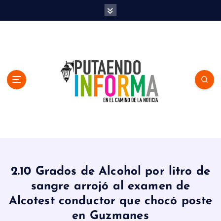
S
k
i
p
t
o
c
o
n
t
e
n
En el Camino de la Noticia
t
2.10 Grados de Alcohol por litro de
sangre arrojó al examen de
Alcotest conductor que chocó poste
en Guzmanes