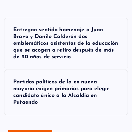
N
Entregan sentido homenaje a Juan
a
Bravo y Danilo Calderón dos
emblemáticos asistentes de la educación
v
que se acogen a retiro después de más
e
de 20 años de servicio
g
a
Partidos políticos de la ex nueva
mayoría exigen primarias para elegir
c
candidato único a la Alcaldia en
Putaendo
i
ó
n