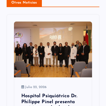
Otras Noticias
d
e
e
n
t
r
a
d
a
Julio 22, 2026
s
Hospital Psiquiátrico Dr.
Philippe Pinel presenta