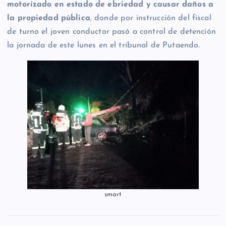
motorizado en estado de ebriedad y causar daños a
la propiedad pública
, donde por instrucción del fiscal
de turno el joven conductor pasó a control de detención
la jornada de este lunes en el tribunal de Putaendo.
smart