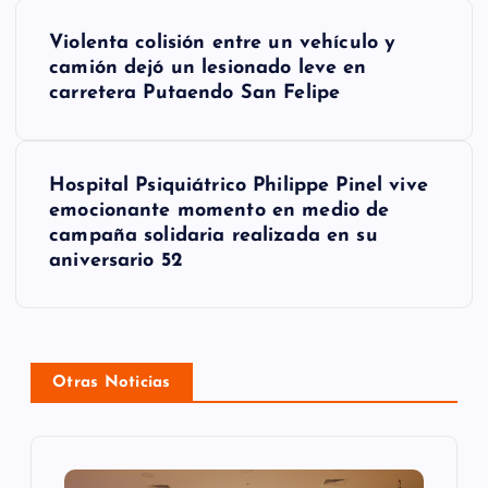
N
Violenta colisión entre un vehículo y
a
camión dejó un lesionado leve en
carretera Putaendo San Felipe
v
e
g
Hospital Psiquiátrico Philippe Pinel vive
emocionante momento en medio de
a
campaña solidaria realizada en su
aniversario 52
c
i
ó
Otras Noticias
n
d