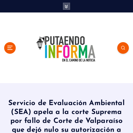
S
k
i
p
t
o
c
o
n
t
e
n
En el Camino de la Noticia
t
Servicio de Evaluación Ambiental
(SEA) apela a la corte Suprema
por fallo de Corte de Valparaíso
que dejó nulo su autorización a