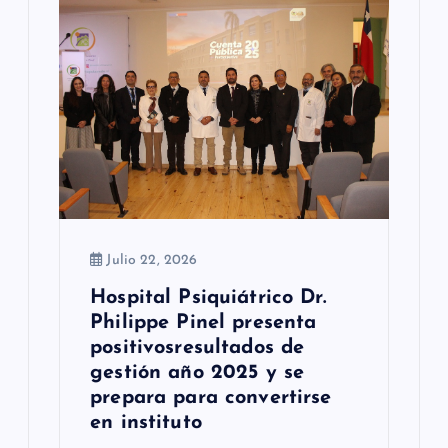
e
e
n
t
r
a
d
Julio 22, 2026
a
Hospital Psiquiátrico Dr.
s
Philippe Pinel presenta
positivosresultados de
gestión año 2025 y se
prepara para convertirse
en instituto