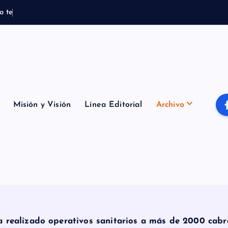
o
t
e
m
p
o
r
a
l
B
o
m
Misión y Visión
Línea Editorial
Archivo
 realizado operativos sanitarios a más de 2000 cab