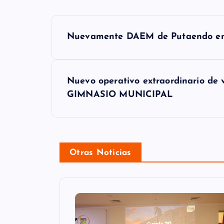
N
Nuevamente DAEM de Putaendo en l
a
v
e
Nuevo operativo extraordinario de 
GIMNASIO MUNICIPAL
g
a
c
Otras Noticias
i
ó
n