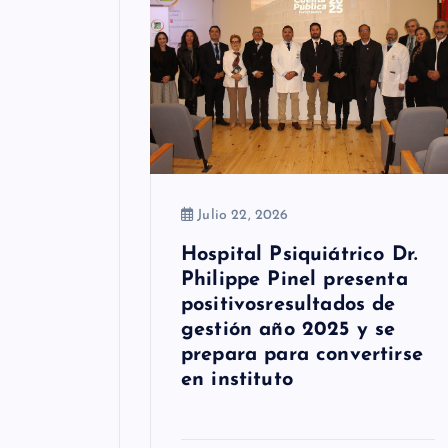
d
e
e
n
t
r
Julio 22, 2026
a
Hospital Psiquiátrico Dr.
d
Philippe Pinel presenta
positivosresultados de
a
gestión año 2025 y se
s
prepara para convertirse
en instituto