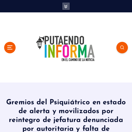
S
k
i
p
t
o
c
o
n
t
e
n
En el Camino de la Noticia
t
Gremios del Psiquiátrico en estado
de alerta y movilizados por
reintegro de jefatura denunciada
por autoritaria y falta de