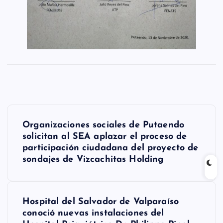
N
Organizaciones sociales de Putaendo
a
solicitan al SEA aplazar el proceso de
participación ciudadana del proyecto de
v
sondajes de Vizcachitas Holding
e
g
Hospital del Salvador de Valparaíso
a
conoció nuevas instalaciones del