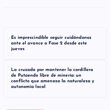
N
Es imprescindible seguir cuidándonos
a
ante el avance a Fase 2 desde este
jueves
v
e
g
La cruzada por mantener la cordillera
de Putaendo libre de minería: un
a
conflicto que amenaza la naturaleza y
autonomía local
c
i