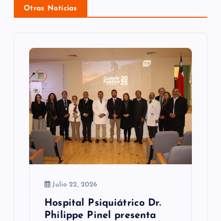
ó
Otras Noticias
n
d
e
e
n
t
r
a
d
Julio 22, 2026
a
Hospital Psiquiátrico Dr.
s
Philippe Pinel presenta