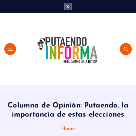
S
k
i
p
t
o
c
o
n
t
e
n
En el Camino de la Noticia
t
Columna de Opinión: Putaendo, la
importancia de estas elecciones
Home