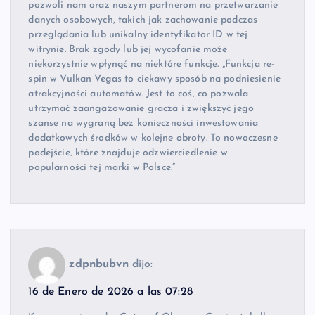
pozwoli nam oraz naszym partnerom na przetwarzanie
danych osobowych, takich jak zachowanie podczas
przeglądania lub unikalny identyfikator ID w tej
witrynie. Brak zgody lub jej wycofanie może
niekorzystnie wpłynąć na niektóre funkcje. „Funkcja re-
spin w Vulkan Vegas to ciekawy sposób na podniesienie
atrakcyjności automatów. Jest to coś‚ co pozwala
utrzymać zaangażowanie gracza i zwiększyć jego
szanse na wygraną bez konieczności inwestowania
dodatkowych środków w kolejne obroty. To nowoczesne
podejście‚ które znajduje odzwierciedlenie w
popularności tej marki w Polsce.”
zdpnbubvn
dijo:
16 de Enero de 2026 a las 07:28