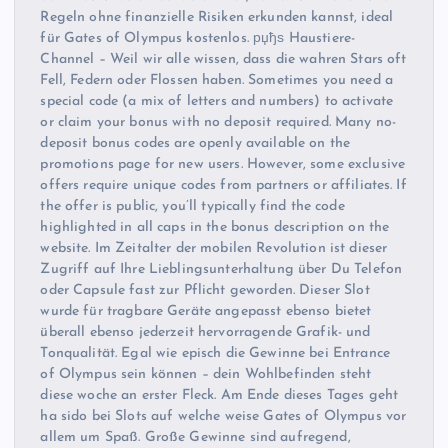
Regeln ohne finanzielle Risiken erkunden kannst, ideal
für Gates of Olympus kostenlos. рџђѕ Haustiere-
Channel – Weil wir alle wissen, dass die wahren Stars oft
Fell, Federn oder Flossen haben. Sometimes you need a
special code (a mix of letters and numbers) to activate
or claim your bonus with no deposit required. Many no-
deposit bonus codes are openly available on the
promotions page for new users. However, some exclusive
offers require unique codes from partners or affiliates. If
the offer is public, you’ll typically find the code
highlighted in all caps in the bonus description on the
website. Im Zeitalter der mobilen Revolution ist dieser
Zugriff auf Ihre Lieblingsunterhaltung über Du Telefon
oder Capsule fast zur Pflicht geworden. Dieser Slot
wurde für tragbare Geräte angepasst ebenso bietet
überall ebenso jederzeit hervorragende Grafik- und
Tonqualität. Egal wie episch die Gewinne bei Entrance
of Olympus sein können – dein Wohlbefinden steht
diese woche an erster Fleck. Am Ende dieses Tages geht
ha sido bei Slots auf welche weise Gates of Olympus vor
allem um Spaß. Große Gewinne sind aufregend,