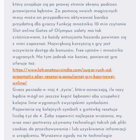
który znajduje się po prawej stronie ekranu podczas
przewijania bębnów. Za pomocą swoich magicznych
mocy może on przypadkowo aktywować bardzo
przydatną dla graczy funkcję mnożnika. 10 min czytania
Slot online Gates of Olympus zalety ma tak
zróżnicowane, że każdy entuzjasta hazardu powinien się
z nimi zapoznać. Największą korzyścią z gry jest
oczywiście dostęp do bonusów, free spinów i mnożnika
wygranych. Na tym jednak nie koniec, ponieważ gra
oferuje też:
https://www.lohanatoursindia.com/sugar-rush-od-
pragmatic-play-recenzja-popularnej-gry-kasynowej-
online/
Gracz posiada w niej 4 „życia”, które oznaczają, ile razy
będzie mógł on jeszcze kręcić bębnami aby uzupełnić
kolejne linie wygranych zwycięskimi symbolami.
Pojawienie się kolejnych symboli z gotówką resetuje
liczbę żyć do 4. Żeby zapewnić najlepsze wrażenia, my
oraz nasi partnerzy używamy technologii takich jak pliki
cookies do przechowywania i lub uzyskiwania informacji
o urządzeniu. Wyrażenie zgody na te technologie