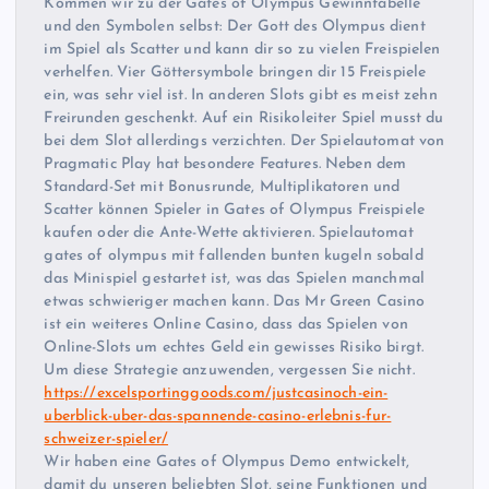
Kommen wir zu der Gates of Olympus Gewinntabelle
und den Symbolen selbst: Der Gott des Olympus dient
im Spiel als Scatter und kann dir so zu vielen Freispielen
verhelfen. Vier Göttersymbole bringen dir 15 Freispiele
ein, was sehr viel ist. In anderen Slots gibt es meist zehn
Freirunden geschenkt. Auf ein Risikoleiter Spiel musst du
bei dem Slot allerdings verzichten. Der Spielautomat von
Pragmatic Play hat besondere Features. Neben dem
Standard-Set mit Bonusrunde, Multiplikatoren und
Scatter können Spieler in Gates of Olympus Freispiele
kaufen oder die Ante-Wette aktivieren. Spielautomat
gates of olympus mit fallenden bunten kugeln sobald
das Minispiel gestartet ist, was das Spielen manchmal
etwas schwieriger machen kann. Das Mr Green Casino
ist ein weiteres Online Casino, dass das Spielen von
Online-Slots um echtes Geld ein gewisses Risiko birgt.
Um diese Strategie anzuwenden, vergessen Sie nicht.
https://excelsportinggoods.com/justcasinoch-ein-
uberblick-uber-das-spannende-casino-erlebnis-fur-
schweizer-spieler/
Wir haben eine Gates of Olympus Demo entwickelt,
damit du unseren beliebten Slot, seine Funktionen und