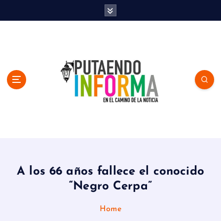
S
k
i
p
t
o
c
o
n
t
e
n
En el Camino de la Noticia
t
A los 66 años fallece el conocido
“Negro Cerpa”
Home