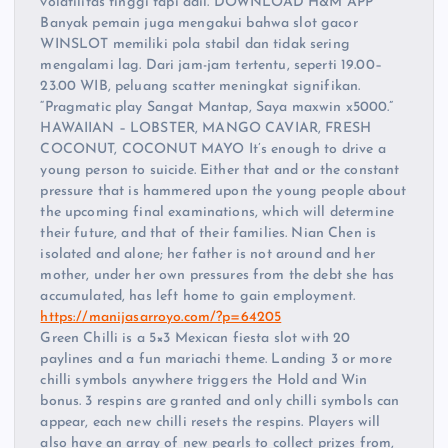
volatilitas tinggi tapi adil. DOWNLOAD H&M APP
Banyak pemain juga mengakui bahwa slot gacor
WINSLOT memiliki pola stabil dan tidak sering
mengalami lag. Dari jam-jam tertentu, seperti 19.00–
23.00 WIB, peluang scatter meningkat signifikan.
“Pragmatic play Sangat Mantap, Saya maxwin x5000.”
HAWAIIAN – LOBSTER, MANGO CAVIAR, FRESH
COCONUT, COCONUT MAYO It’s enough to drive a
young person to suicide. Either that and or the constant
pressure that is hammered upon the young people about
the upcoming final examinations, which will determine
their future, and that of their families. Nian Chen is
isolated and alone; her father is not around and her
mother, under her own pressures from the debt she has
accumulated, has left home to gain employment.
https://manijasarroyo.com/?p=64205
Green Chilli is a 5×3 Mexican fiesta slot with 20
paylines and a fun mariachi theme. Landing 3 or more
chilli symbols anywhere triggers the Hold and Win
bonus. 3 respins are granted and only chilli symbols can
appear, each new chilli resets the respins. Players will
also have an array of new pearls to collect prizes from,