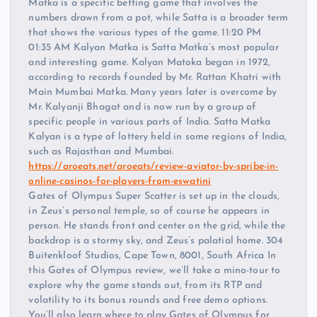
Matka is a specific betting game that involves the
numbers drawn from a pot, while Satta is a broader term
that shows the various types of the game. 11:20 PM
01:35 AM Kalyan Matka is Satta Matka’s most popular
and interesting game. Kalyan Matoka began in 1972,
according to records founded by Mr. Rattan Khatri with
Main Mumbai Matka. Many years later is overcome by
Mr. Kalyanji Bhagat and is now run by a group of
specific people in various parts of India. Satta Matka
Kalyan is a type of lottery held in some regions of India,
such as Rajasthan and Mumbai.
https://aroeats.net/aroeats/review-aviator-by-spribe-in-
online-casinos-for-players-from-eswatini
Gates of Olympus Super Scatter is set up in the clouds,
in Zeus’s personal temple, so of course he appears in
person. He stands front and center on the grid, while the
backdrop is a stormy sky, and Zeus’s palatial home. 304
Buitenkloof Studios, Cape Town, 8001, South Africa In
this Gates of Olympus review, we’ll take a mino-tour to
explore why the game stands out, from its RTP and
volatility to its bonus rounds and free demo options.
You’ll also learn where to play Gates of Olympus for