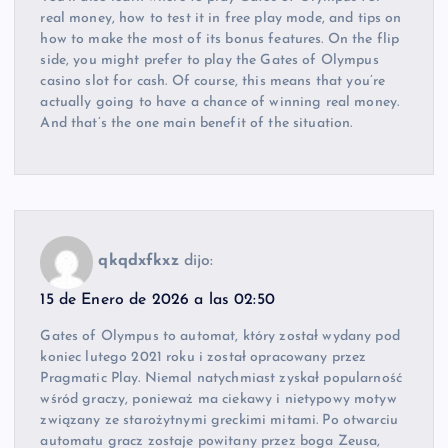
real money, how to test it in free play mode, and tips on
how to make the most of its bonus features. On the flip
side, you might prefer to play the Gates of Olympus
casino slot for cash. Of course, this means that you’re
actually going to have a chance of winning real money.
And that’s the one main benefit of the situation.
qkqdxfkxz
dijo:
15 de Enero de 2026 a las 02:50
Gates of Olympus to automat, który został wydany pod
koniec lutego 2021 roku i został opracowany przez
Pragmatic Play. Niemal natychmiast zyskał popularność
wśród graczy, ponieważ ma ciekawy i nietypowy motyw
związany ze starożytnymi greckimi mitami. Po otwarciu
automatu gracz zostaje powitany przez boga Zeusa,