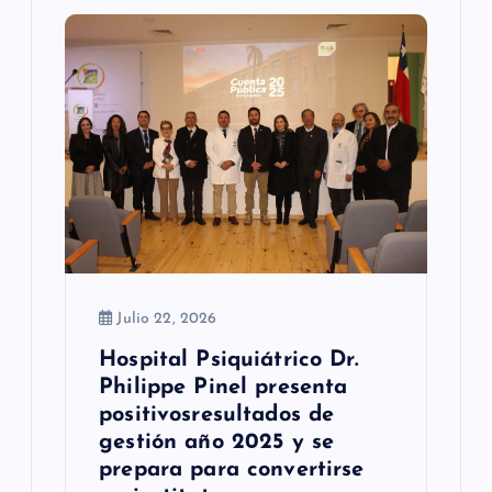
n
d
e
e
n
t
r
a
Julio 22, 2026
d
Hospital Psiquiátrico Dr.
Philippe Pinel presenta
a
positivosresultados de
s
gestión año 2025 y se
prepara para convertirse