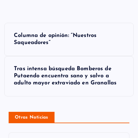
N
Columna de opinión: “Nuestros
a
Saqueadores”
v
e
Tras intensa búsqueda Bomberos de
g
Putaendo encuentra sano y salvo a
adulto mayor extraviado en Granallas
a
c
i
Otras Noticias
ó